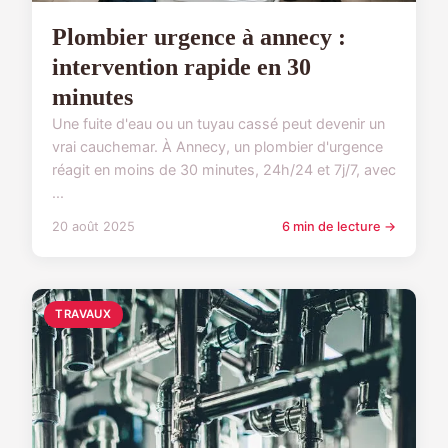
Plombier urgence à annecy :
intervention rapide en 30
minutes
Une fuite d'eau ou un tuyau cassé peut devenir un
vrai cauchemar. À Annecy, un plombier d'urgence
réagit en moins de 30 minutes, 24h/24 et 7j/7, avec
...
20 août 2025
6 min de lecture →
TRAVAUX