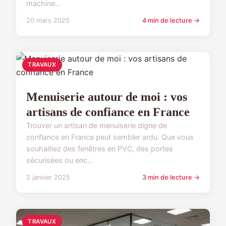
machine...
20 mars 2025
4 min de lecture →
TRAVAUX
Menuiserie autour de moi : vos
artisans de confiance en France
Trouver un artisan de menuiserie digne de
confiance en France peut sembler ardu. Que vous
souhaitiez des fenêtres en PVC, des portes
sécurisées ou enc...
2 janvier 2025
3 min de lecture →
TRAVAUX