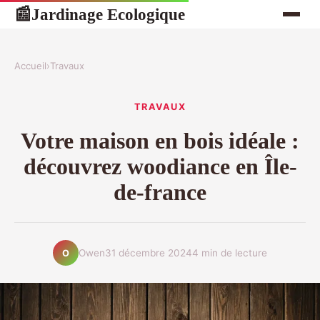
Jardinage Ecologique
📰
Accueil
›
Travaux
TRAVAUX
Votre maison en bois idéale :
découvrez woodiance en Île-
de-france
Owen
31 décembre 2024
4 min de lecture
O