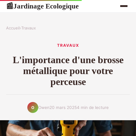
Jardinage Ecologique
📰
Accueil
›
Travaux
TRAVAUX
L'importance d'une brosse
métallique pour votre
perceuse
Owen
20 mars 2025
4 min de lecture
O