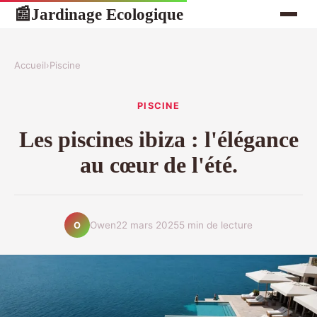
Jardinage Ecologique
📰
Accueil
›
Piscine
PISCINE
Les piscines ibiza : l'élégance
au cœur de l'été.
Owen
22 mars 2025
5 min de lecture
O