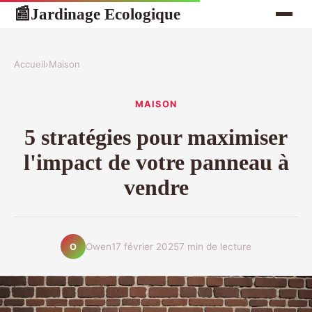
Jardinage Ecologique
📰
Accueil
›
Maison
MAISON
5 stratégies pour maximiser
l'impact de votre panneau à
vendre
Owen
17 février 2025
7 min de lecture
O