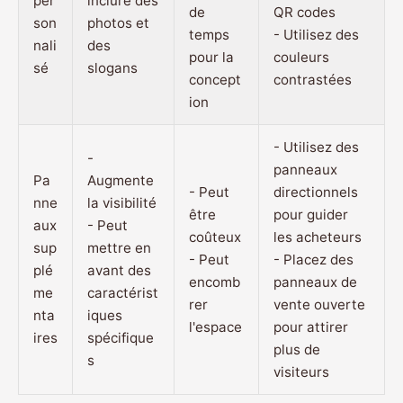
per
inclure des
de
QR codes
son
photos et
temps
- Utilisez des
nali
des
pour la
couleurs
sé
slogans
concept
contrastées
ion
- Utilisez des
-
panneaux
Pa
Augmente
- Peut
directionnels
nne
la visibilité
être
pour guider
aux
- Peut
coûteux
les acheteurs
sup
mettre en
- Peut
- Placez des
plé
avant des
encomb
panneaux de
me
caractérist
rer
vente ouverte
nta
iques
l'espace
pour attirer
ires
spécifique
plus de
s
visiteurs