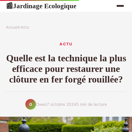
Jardinage Ecologique
📰
Accueil
›
Actu
ACTU
Quelle est la technique la plus
efficace pour restaurer une
clôture en fer forgé rouillée?
Owen
7 octobre 2024
5 min de lecture
O